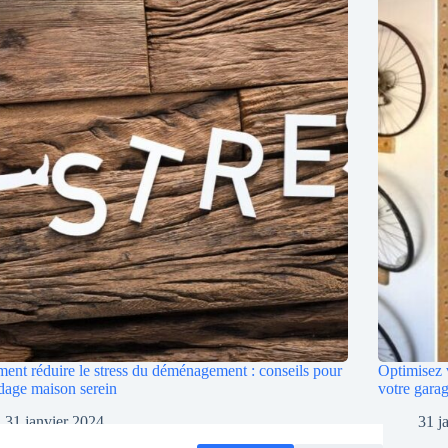
nt réduire le stress du déménagement : conseils pour
Optimisez v
dage maison serein
votre gara
31 janvier 2024
31 j