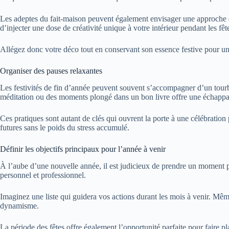
Les adeptes du fait-maison peuvent également envisager une approche é
d’injecter une dose de créativité unique à votre intérieur pendant les fêt
Allégez donc votre déco tout en conservant son essence festive pour un
Organiser des pauses relaxantes
Les festivités de fin d’année peuvent souvent s’accompagner d’un tourbil
méditation ou des moments plongé dans un bon livre offre une échappat
Ces pratiques sont autant de clés qui ouvrent la porte à une célébration 
futures sans le poids du stress accumulé.
Définir les objectifs principaux pour l’année à venir
À l’aube d’une nouvelle année, il est judicieux de prendre un moment pou
personnel et professionnel.
Imaginez une liste qui guidera vos actions durant les mois à venir. Mêm
dynamisme.
La période des fêtes offre également l’opportunité parfaite pour faire pl