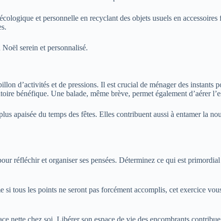
cologique et personnelle en recyclant des objets usuels en accessoires
es.
 Noël serein et personnalisé.
lon d’activités et de pressions. Il est crucial de ménager des instants p
oire bénéfique. Une balade, même brève, permet également d’aérer l’es
plus apaisée du temps des fêtes. Elles contribuent aussi à entamer la nou
r réfléchir et organiser ses pensées. Déterminez ce qui est primordial da
e si tous les points ne seront pas forcément accomplis, cet exercice vou
ace nette chez soi. Libérer son espace de vie des encombrants contribue à