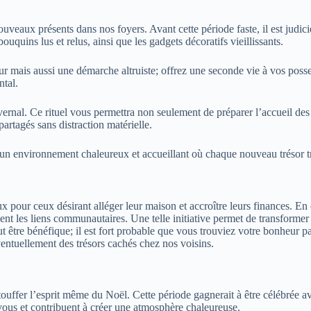
veaux présents dans nos foyers. Avant cette période faste, il est judicie
ouquins lus et relus, ainsi que les gadgets décoratifs vieillissants.
ur mais aussi une démarche altruiste; offrez une seconde vie à vos posse
ntal.
ivernal. Ce rituel vous permettra non seulement de préparer l’accueil d
artagés sans distraction matérielle.
un environnement chaleureux et accueillant où chaque nouveau trésor tr
 pour ceux désirant alléger leur maison et accroître leurs finances. En eff
nt les liens communautaires. Une telle initiative permet de transformer
être bénéfique; il est fort probable que vous trouviez votre bonheur pa
éventuellement des trésors cachés chez nos voisins.
touffer l’esprit même du Noël. Cette période gagnerait à être célébrée a
vous et contribuent à créer une atmosphère chaleureuse.