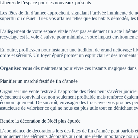
Libérer de l’espace pour les nouveaux présents
Les fêtes de fin d’année approchent, signalant l’arrivée imminente de nou
superflu ou désuet. Triez vos affaires telles que les habits démodés, les b
L’allègement de votre espace vitale n’est pas seulement un acte libérate
recyclage est la voie à suivre pour minimiser votre impact environneme
En outre, profitez-en pour instaurer une tradition de grand nettoyage h
ordre et sérénité. Un foyer épuré promet un esprit clair et des moments p
Organisez-vous
dès maintenant pour vivre ces instants magiques dans 
Planifier un marché festif de fin d’année
Organiser une vente festive à l’approche des fêtes peut s’avérer judicieux
événement convivial est non seulement profitable mais renforce égaleme
économiquement. De surcroît, envisager des trocs avec vos proches peut 
astucieuse de valoriser ce qui ne nous est plus utile tout en dénichant 
Rendre la décoration de Noël plus épurée
L’abondance de décorations lors des fêtes de fin d’année peut parfois é
uniquement les éléments décoratifs qui ont une réelle importance pour 