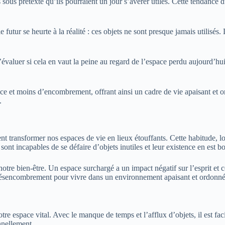
sous prétexte qu’ils pourraient un jour s’avérer utiles. Cette tendance 
 futur se heurte à la réalité : ces objets ne sont presque jamais utilisés
 d’évaluer si cela en vaut la peine au regard de l’espace perdu aujourd’hu
pace et moins d’encombrement, offrant ainsi un cadre de vie apaisant et 
.
t transformer nos espaces de vie en lieux étouffants. Cette habitude, lo
nt incapables de se défaire d’objets inutiles et leur existence en est b
tre bien-être. Un espace surchargé a un impact négatif sur l’esprit et 
 désencombrement pour vivre dans un environnement apaisant et ordonné
tre espace vital. Avec le manque de temps et l’afflux d’objets, il est fa
nnellement.