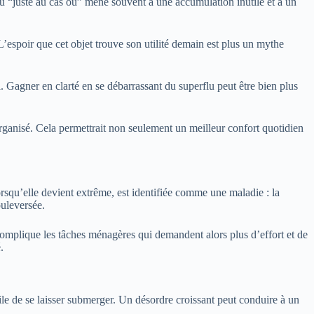
du “juste au cas où” mène souvent à une accumulation inutile et à un
. L’espoir que cet objet trouve son utilité demain est plus un mythe
i. Gagner en clarté en se débarrassant du superflu peut être bien plus
organisé. Cela permettrait non seulement un meilleur confort quotidien
rsqu’elle devient extrême, est identifiée comme une maladie : la
ouleversée.
complique les tâches ménagères qui demandent alors plus d’effort et de
.
cile de se laisser submerger. Un désordre croissant peut conduire à un