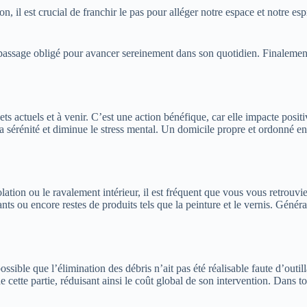
n, il est crucial de franchir le pas pour alléger notre espace et notre esp
assage obligé pour avancer sereinement dans son quotidien. Finalement,
jets actuels et à venir. C’est une action bénéfique, car elle impacte posit
la sérénité et diminue le stress mental. Un domicile propre et ordonné eng
olation ou le ravalement intérieur, il est fréquent que vous vous retrou
ants ou encore restes de produits tels que la peinture et le vernis. Géné
ible que l’élimination des débris n’ait pas été réalisable faute d’outilla
ette partie, réduisant ainsi le coût global de son intervention. Dans tou
.