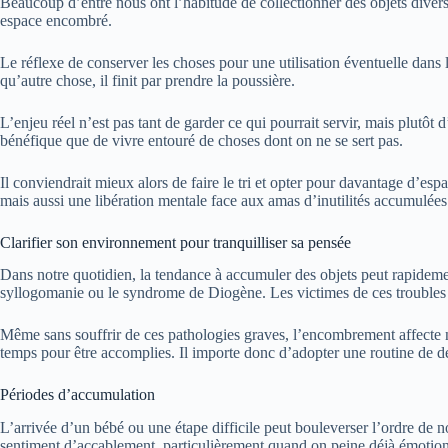
Beaucoup d’entre nous ont l’habitude de collectionner des objets divers 
espace encombré.
Le réflexe de conserver les choses pour une utilisation éventuelle dans le
qu’autre chose, il finit par prendre la poussière.
L’enjeu réel n’est pas tant de garder ce qui pourrait servir, mais plutôt
bénéfique que de vivre entouré de choses dont on ne se sert pas.
Il conviendrait mieux alors de faire le tri et opter pour davantage d’es
mais aussi une libération mentale face aux amas d’inutilités accumulées
Clarifier son environnement pour tranquilliser sa pensée
Dans notre quotidien, la tendance à accumuler des objets peut rapidemen
syllogomanie ou le syndrome de Diogène. Les victimes de ces troubles so
Même sans souffrir de ces pathologies graves, l’encombrement affecte no
temps pour être accomplies. Il importe donc d’adopter une routine de
Périodes d’accumulation
L’arrivée d’un bébé ou une étape difficile peut bouleverser l’ordre de no
sentiment d’accablement, particulièrement quand on peine déjà émotio