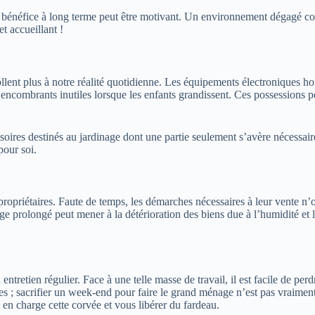
 bénéfice à long terme peut être motivant. Un environnement dégagé con
t accueillant !
llent plus à notre réalité quotidienne. Les équipements électroniques hor
encombrants inutiles lorsque les enfants grandissent. Ces possessions p
res destinés au jardinage dont une partie seulement s’avère nécessaire. Il
pour soi.
opriétaires. Faute de temps, les démarches nécessaires à leur vente n’on
e prolongé peut mener à la détérioration des biens due à l’humidité et l
n entretien régulier. Face à une telle masse de travail, il est facile de 
nelles ; sacrifier un week-end pour faire le grand ménage n’est pas vrai
en charge cette corvée et vous libérer du fardeau.