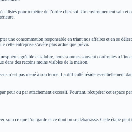
spécialistes pour remettre de l’ordre chez soi. Un environnement sain et 
térieure.
 une consommation responsable en triant nos affaires et en se délestan
ue cette entreprise s’avère plus ardue que prévu.
mosphère agréable et salubre, nous sommes souvent confrontés à l’incer
gue dans des recoins moins visibles de la maison.
essus n’est pas mené à son terme. La difficulté réside essentiellement da
 par peur ou par attachement excessif. Pourtant, récupérer cet espace per
r avec soin ce que l’on garde et ce dont on se débarrasse. Cette étape peu